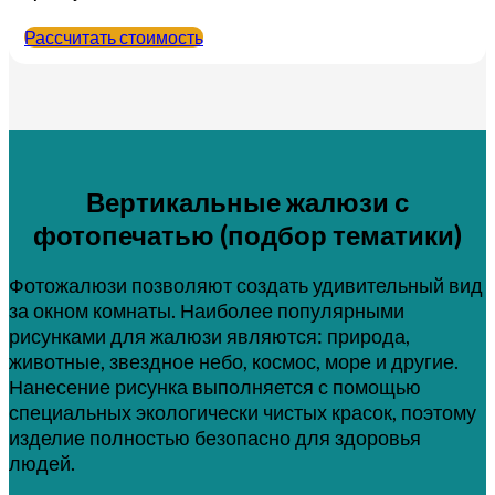
Рассчитать стоимость
Вертикальные жалюзи с
фотопечатью (подбор тематики)
Фотожалюзи позволяют создать удивительный вид
за окном комнаты. Наиболее популярными
рисунками для жалюзи являются: природа,
животные, звездное небо, космос, море и другие.
Нанесение рисунка выполняется с помощью
специальных экологически чистых красок, поэтому
изделие полностью безопасно для здоровья
людей.