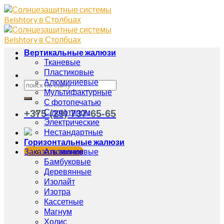
Вертикальные жалюзи
Тканевые
Пластиковые
Алюминиевые
Мультифактурные
С фотопечатью
С логотипом
+375 (29) 737-65-65
Электрические
Нестандартные
Горизонтальные жалюзи
Заказать звонок
Алюминиевые
Бамбуковые
Деревянные
Изолайт
Изотра
Кассетные
Магнум
Холис