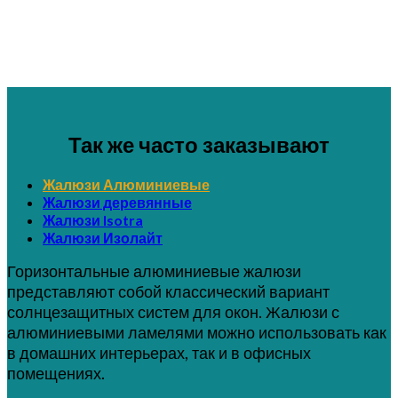
Так же часто заказывают
Жалюзи Алюминиевые
Жалюзи деревянные
Жалюзи Isotra
Жалюзи Изолайт
Горизонтальные алюминиевые жалюзи
представляют собой классический вариант
солнцезащитных систем для окон. Жалюзи с
алюминиевыми ламелями можно использовать как
в домашних интерьерах, так и в офисных
помещениях.