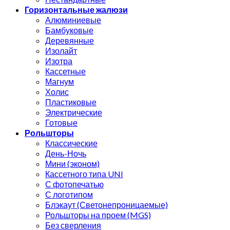
Горизонтальные жалюзи
Алюминиевые
Бамбуковые
Деревянные
Изолайт
Изотра
Кассетные
Магнум
Холис
Пластиковые
Электрические
Готовые
Рольшторы
Классические
День-Ночь
Мини (эконом)
Кассетного типа UNI
С фотопечатью
С логотипом
Блэкаут (Светонепроницаемые)
Рольшторы на проем (MGS)
Без сверления