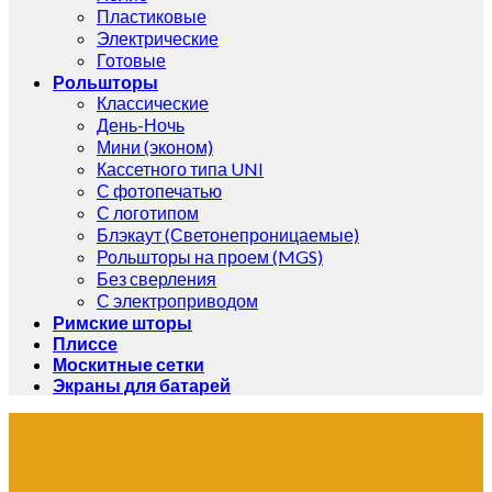
Пластиковые
Электрические
Готовые
Рольшторы
Классические
День-Ночь
Мини (эконом)
Кассетного типа UNI
С фотопечатью
С логотипом
Блэкаут (Светонепроницаемые)
Рольшторы на проем (MGS)
Без сверления
С электроприводом
Римские шторы
Плиссе
Москитные сетки
Экраны для батарей