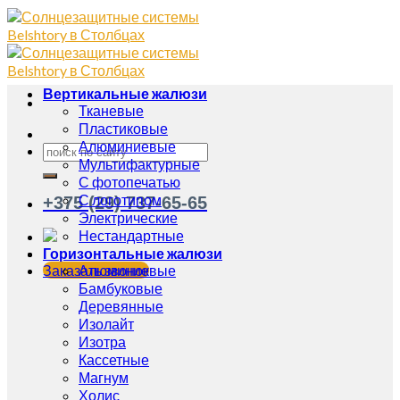
Вертикальные жалюзи
Тканевые
Пластиковые
Алюминиевые
Мультифактурные
С фотопечатью
С логотипом
+375 (29) 737-65-65
Электрические
Нестандартные
Горизонтальные жалюзи
Заказать звонок
Алюминиевые
Бамбуковые
Деревянные
Изолайт
Изотра
Кассетные
Магнум
Холис