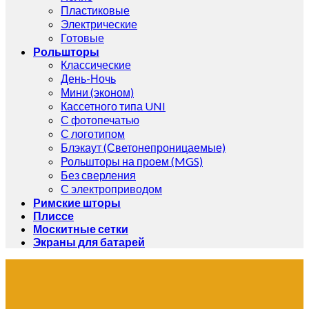
Пластиковые
Электрические
Готовые
Рольшторы
Классические
День-Ночь
Мини (эконом)
Кассетного типа UNI
С фотопечатью
С логотипом
Блэкаут (Светонепроницаемые)
Рольшторы на проем (MGS)
Без сверления
С электроприводом
Римские шторы
Плиссе
Москитные сетки
Экраны для батарей