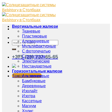
Вертикальные жалюзи
Тканевые
Пластиковые
Алюминиевые
Мультифактурные
С фотопечатью
С логотипом
+375 (29) 737-65-65
Электрические
Нестандартные
Горизонтальные жалюзи
Заказать звонок
Алюминиевые
Бамбуковые
Деревянные
Изолайт
Изотра
Кассетные
Магнум
Холис