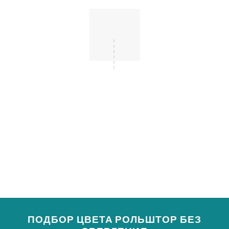
Мы доставляем готовое изделие по нужному
адресу.
МОНТАЖ
Наши специалисты производят
профессиональный монтаж солнцезащитной
системы.
ПОДБОР ЦВЕТА РОЛЬШТОР БЕЗ